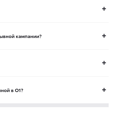
зывной кампании?
нной в О1?